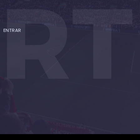
ENTRAR