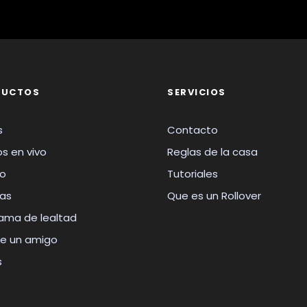
DUCTOS
SERVICIOS
s
Contacto
s en vivo
Reglas de la casa
o
Tutoriales
ías
Que es un Rollover
ama de lealtad
re un amigo
s