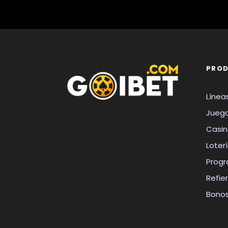
PRO
Línea
Juego
Casin
Loter
Progr
Refie
Bono